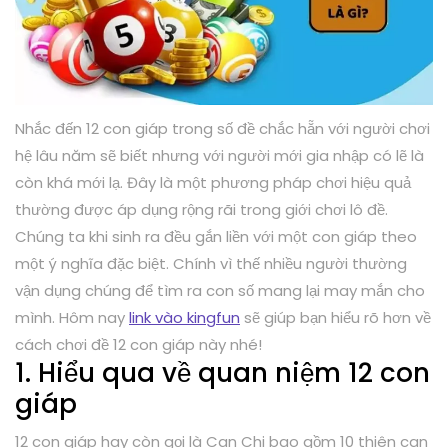
Nhắc đến 12 con giáp trong số đề chắc hẵn với người chơi
hệ lâu năm sẽ biết nhưng với người mới gia nhập có lẽ là
còn khá mới lạ. Đây là một phương pháp chơi hiệu quả
thường được áp dụng rộng rãi trong giới chơi lô đề.
Chúng ta khi sinh ra đều gắn liền với một con giáp theo
một ý nghĩa đặc biệt. Chính vì thế nhiều người thường
vận dụng chúng để tìm ra con số mang lại may mắn cho
mình. Hôm nay
link vào kingfun
sẽ giúp bạn hiểu rõ hơn về
cách chơi đề 12 con giáp này nhé!
1. Hiểu qua về quan niệm 12 con
giáp
12 con giáp hay còn gọi là Can Chi bao gồm 10 thiên can