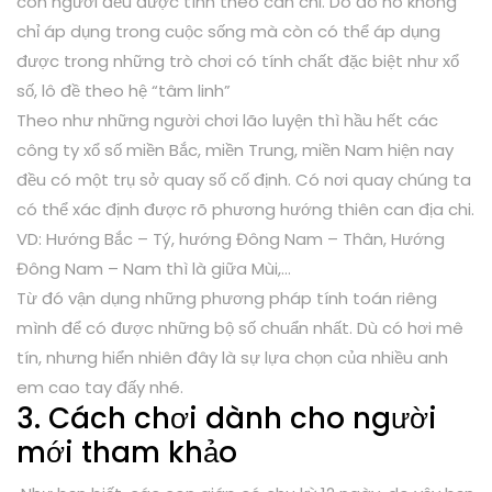
con người đều được tính theo can chi. Do đó nó không
chỉ áp dụng trong cuộc sống mà còn có thể áp dụng
được trong những trò chơi có tính chất đặc biệt như xổ
số, lô đề theo hệ “tâm linh”
Theo như những người chơi lão luyện thì hầu hết các
công ty xổ số miền Bắc, miền Trung, miền Nam hiện nay
đều có một trụ sở quay số cố định. Có nơi quay chúng ta
có thể xác định được rõ phương hướng thiên can địa chi.
VD: Hướng Bắc – Tý, hướng Đông Nam – Thân, Hướng
Đông Nam – Nam thì là giữa Mùi,…
Từ đó vận dụng những phương pháp tính toán riêng
mình để có được những bộ số chuẩn nhất. Dù có hơi mê
tín, nhưng hiển nhiên đây là sự lựa chọn của nhiều anh
em cao tay đấy nhé.
3. Cách chơi dành cho người
mới tham khảo