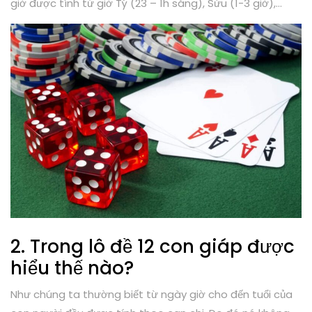
giờ được tính từ giờ Tý (23 – 1h sáng), Sửu (1-3 giờ),…
2. Trong lô đề 12 con giáp được
hiểu thế nào?
Như chúng ta thường biết từ ngày giờ cho đến tuổi của