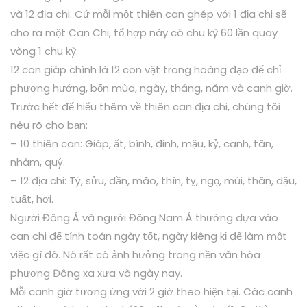
và 12 địa chi. Cứ mỗi một thiên can ghép với 1 địa chi sẽ
cho ra một Can Chi, tổ hợp này có chu kỳ 60 lần quay
vòng 1 chu kỳ.
12 con giáp chính là 12 con vật trong hoàng đạo để chỉ
phương hướng, bốn mùa, ngày, tháng, năm và canh giờ.
Trước hết để hiểu thêm về thiên can địa chi, chúng tôi
nêu rõ cho bạn:
– 10 thiên can: Giáp, ất, bính, đinh, mậu, kỷ, canh, tân,
nhâm, quý.
– 12 địa chi: Tý, sửu, dần, mão, thìn, tỵ, ngọ, mùi, thân, dậu,
tuất, hợi.
Người Đông Á và người Đông Nam Á thường dựa vào
can chi để tính toán ngày tốt, ngày kiêng kị để làm một
việc gì đó. Nó rất có ảnh hưởng trong nền văn hóa
phương Đông xa xưa và ngày nay.
Mỗi canh giờ tương ứng với 2 giờ theo hiện tại. Các canh