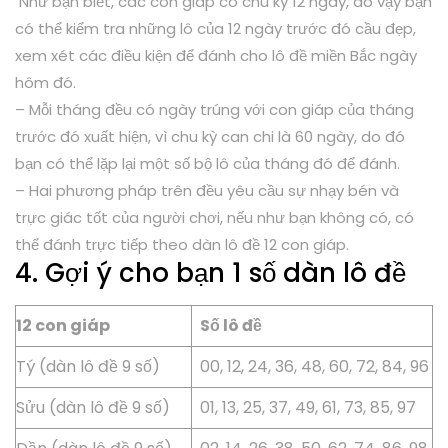
Như bạn biết, các con giáp có chu kỳ 12 ngày, do vậy bạn
có thể kiểm tra những lô của 12 ngày trước đó cầu đẹp,
xem xét các điều kiện để đánh cho lô đề miền Bắc ngày
hôm đó.
– Mỗi tháng đều có ngày trúng với con giáp của tháng
trước đó xuất hiện, vì chu kỳ can chi là 60 ngày, do đó
bạn có thể lặp lại một số bộ lô của tháng đó để đánh.
– Hai phương pháp trên đều yêu cầu sự nhạy bén và
trực giác tốt của người chơi, nếu như bạn không có, có
thể đánh trực tiếp theo dàn lô đề 12 con giáp.
4. Gợi ý cho bạn 1 số dàn lô đề
12 con giáp
Số lô đề
Tý (dàn lô đề 9 số)
00, 12, 24, 36, 48, 60, 72, 84, 96
Sửu (dàn lô đề 9 số)
01, 13, 25, 37, 49, 61, 73, 85, 97