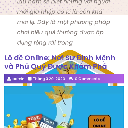
lâu năm sẽ biết nhưng với người
mới gia nhập có lẽ là còn khá
mới lạ. Đây là một phương pháp
chơi hiệu quả thường được áp
dụng rộng rãi trong
Lô đề Online: Nơi Sự Định Mệnh
và Phú Quý Được Khám Phá
admin
Tháng 3 20, 2020
0 Comments