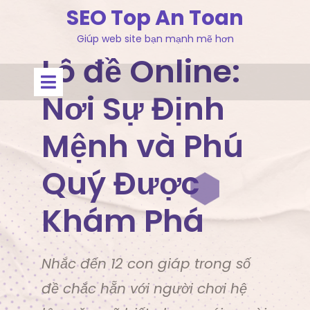
Skip
SEO Top An Toan
to
Giúp web site bạn mạnh mẽ hơn
content
Lô đề Online:
Open
Menu
Nơi Sự Định
Mệnh và Phú
Quý Được
Khám Phá
Nhắc đến 12 con giáp trong số
đề chắc hẵn với người chơi hệ