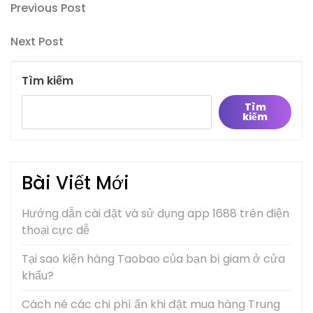
Điều
Previous
Previous Post
Post
hướng
Next
Next Post
bài
Post
viết
Tìm kiếm
Tìm
kiếm
Bài Viết Mới
Hướng dẫn cài đặt và sử dụng app 1688 trên điện
thoại cực dễ
Tại sao kiện hàng Taobao của bạn bị giam ở cửa
khẩu?
Cách né các chi phí ẩn khi đặt mua hàng Trung