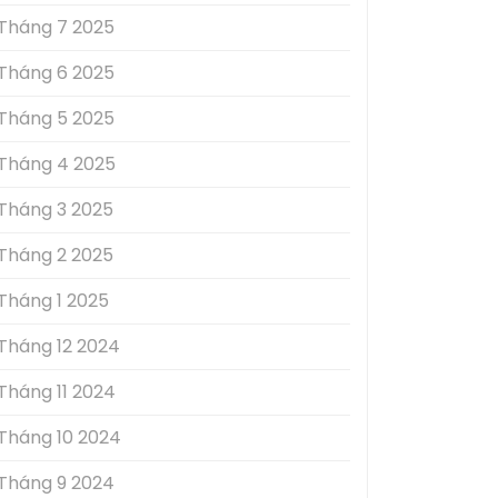
Tháng 7 2025
Tháng 6 2025
Tháng 5 2025
Tháng 4 2025
Tháng 3 2025
Tháng 2 2025
Tháng 1 2025
Tháng 12 2024
Tháng 11 2024
Tháng 10 2024
Tháng 9 2024