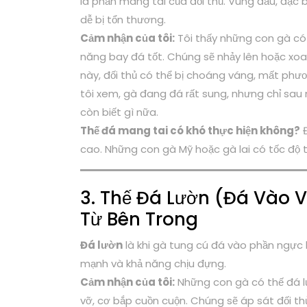
là phần mang tai của đối thủ. Vùng đầu, đặc bi
dễ bị tổn thương.
Cảm nhận của tôi:
Tôi thấy những con gà có
năng bay đá tốt. Chúng sẽ nhảy lên hoặc xoa
này, đối thủ có thể bị choáng váng, mất phươ
tôi xem, gà đang đá rất sung, nhưng chỉ sau 
còn biết gì nữa.
Thế đá mang tai có khó thực hiện không?
Đ
cao. Những con gà Mỹ hoặc gà lai có tốc độ 
3. Thế Đá Lườn (Đá Vào 
Từ Bên Trong
Đá lườn
là khi gà tung cú đá vào phần ngực h
mạnh và khả năng chịu đựng.
Cảm nhận của tôi:
Những con gà có thế đá l
vỡ, cơ bắp cuồn cuộn. Chúng sẽ áp sát đối t