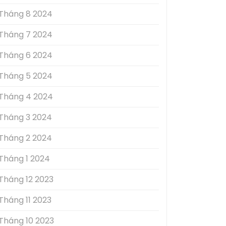
Tháng 8 2024
Tháng 7 2024
Tháng 6 2024
Tháng 5 2024
Tháng 4 2024
Tháng 3 2024
Tháng 2 2024
Tháng 1 2024
Tháng 12 2023
Tháng 11 2023
Tháng 10 2023