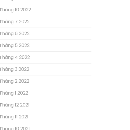
Tháng 10 2022
Tháng 7 2022
Tháng 6 2022
Tháng 5 2022
Tháng 4 2022
Tháng 3 2022
Tháng 2 2022
Tháng 1 2022
Tháng 12 2021
Tháng 11 2021
Tháng 10 2021