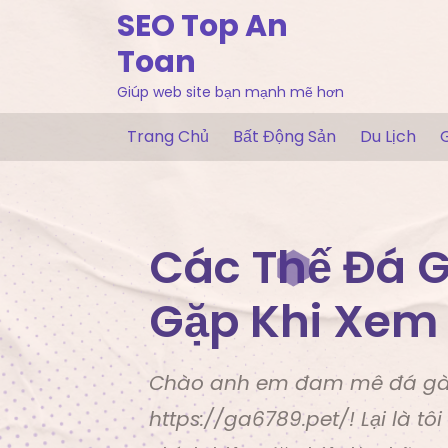
Skip
SEO Top An
to
Toan
content
Giúp web site bạn mạnh mẽ hơn
Trang Chủ
Bất Động Sản
Du Lịch
G
Các Thế Đá 
Gặp Khi Xem
Chào anh em đam mê đá gà 
https://ga6789.pet/! Lại là tô