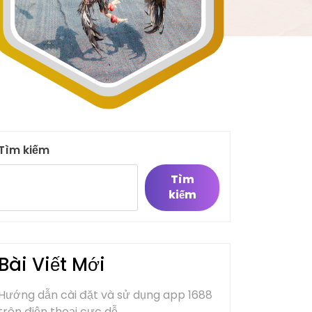
Tìm kiếm
Tìm
kiếm
Bài Viết Mới
Hướng dẫn cài đặt và sử dụng app 1688
trên điện thoại cực dễ