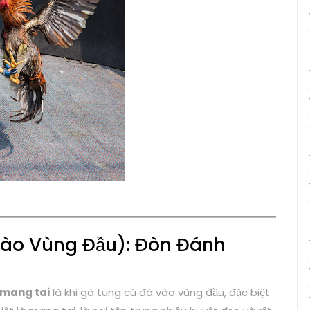
Vào Vùng Đầu): Đòn Đánh
 mang tai
là khi gà tung cú đá vào vùng đầu, đặc biệt