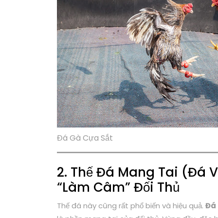
Đá Gà Cựa Sắt
2. Thế Đá Mang Tai (Đá 
“Làm Câm” Đối Thủ
Thế đá này cũng rất phổ biến và hiệu quả.
Đá