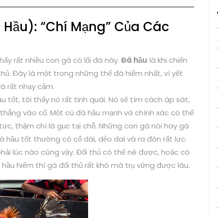
t Hầu): “Chí Mạng” Của Các
ấy rất nhiều con gà có lối đá này.
Đá hầu
là khi chiến
thủ. Đây là một trong những thế đá hiểm nhất, vì yết
và rất nhạy cảm.
tốt, tôi thấy nó rất tinh quái. Nó sẽ tìm cách áp sát,
á thẳng vào cổ. Một cú đá hầu mạnh và chính xác có thể
tức, thậm chí là gục tại chỗ. Những con gà nòi hay gà
á hầu tốt thường có cổ dài, dẻo dai và ra đòn rất lực.
ải lúc nào cũng vậy. Đối thủ có thể né được, hoặc có
hầu hiểm thì gà đối thủ rất khó mà trụ vững được lâu.