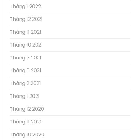
Tháng 1 2022
Tháng 12 2021
Tháng 11 2021
Tháng 10 2021
Tháng 7 2021
Tháng 6 2021
Tháng 2 2021
Tháng 1 2021
Tháng 12 2020
Tháng 11 2020
Tháng 10 2020