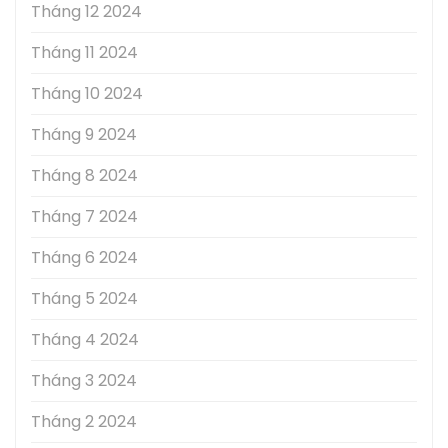
Tháng 12 2024
Tháng 11 2024
Tháng 10 2024
Tháng 9 2024
Tháng 8 2024
Tháng 7 2024
Tháng 6 2024
Tháng 5 2024
Tháng 4 2024
Tháng 3 2024
Tháng 2 2024