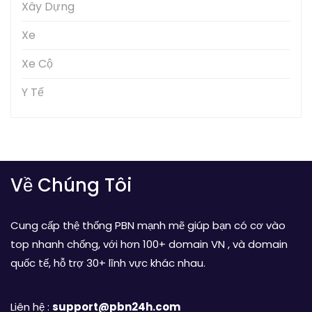
Xây Dựng
Xe
Xe Cộ
Y Tế
Về Chúng Tôi
Cung cấp thệ thống PBN mạnh mẽ giúp bạn có cơ vào
top nhanh chống, với hơn 100+ domain VN , và domain
quốc tế, hỗ trợ 30+ lĩnh vực khác nhau.
Liên hệ :
support@pbn24h.com