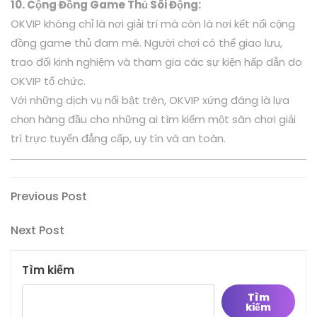
10. Cộng Đồng Game Thủ Sôi Động:
OKVIP không chỉ là nơi giải trí mà còn là nơi kết nối cộng
đồng game thủ đam mê. Người chơi có thể giao lưu,
trao đổi kinh nghiệm và tham gia các sự kiện hấp dẫn do
OKVIP tổ chức.
Với những dịch vụ nổi bật trên, OKVIP xứng đáng là lựa
chọn hàng đầu cho những ai tìm kiếm một sân chơi giải
trí trực tuyến đẳng cấp, uy tín và an toàn.
Điều
Previous
Previous Post
Post
hướng
Next
Next Post
bài
Post
viết
Tìm kiếm
Tìm
kiếm