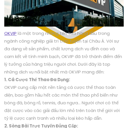
OKVIP
là một trong những tên tuổi hàng đầu trong
ngành công nghiệp giải trí trực tuyến tại Châu Á. Với sự
đa dạng về sản phẩm, chất lượng dịch vụ đỉnh cao và
cam kết về tính minh bạch, OKVIP đã trở thành điểm đến
lý tưởng của hàng triệu người chơi. Dưới đây là top
những dịch vụ nổi bật nhất mà OKVIP mang đến:
1. Cá Cược Thể Thao Đa Dạng:
OKVIP cung cấp một nền tảng cá cược thể thao toàn
diện, bao gồm hầu hết các môn thể thao phổ biến như
bóng đá, bóng rổ, tennis, đua ngựa… Người chơi có thể
đặt cược vào các giải đấu lớn nhỏ trên toàn thế giới với
tỷ lệ cược cạnh tranh và nhiều loại kèo hấp dẫn.
2. Sòng Bài Trực Tuyến Đẳng Cấp: