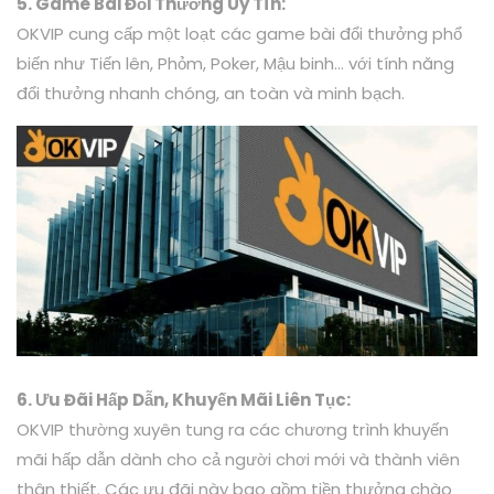
5. Game Bài Đổi Thưởng Uy Tín:
OKVIP cung cấp một loạt các game bài đổi thưởng phổ
biến như Tiến lên, Phỏm, Poker, Mậu binh… với tính năng
đổi thưởng nhanh chóng, an toàn và minh bạch.
6. Ưu Đãi Hấp Dẫn, Khuyến Mãi Liên Tục:
OKVIP thường xuyên tung ra các chương trình khuyến
mãi hấp dẫn dành cho cả người chơi mới và thành viên
thân thiết. Các ưu đãi này bao gồm tiền thưởng chào