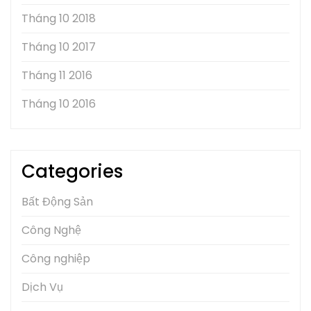
Tháng 10 2018
Tháng 10 2017
Tháng 11 2016
Tháng 10 2016
Categories
Bất Động Sản
Công Nghệ
Công nghiệp
Dịch Vụ