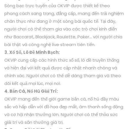
Sòng bạc trực tuyến của OKVIP được thiết kế theo
phong cách sang trọng, đẳng cấp, mang đến trải nghiệm
chân thực như đang ở một sòng bài quốc tế. Tại đây,
người chơi có thể tham gia vào các trò chơi kinh điển
như Baccarat, Blackjack, Roulette, Poker… với người chia
bài thật và công nghệ live stream tiên tiến.
3. Xổ Số, Lô Đề Minh Bạch:
OKVIP cung cấp các hình thức xổ số, lô đề truyền thống
và hiện đại với kết quả được cập nhật nhanh chóng và
chính xác. Người chơi có thể dễ dàng tham gia và theo
dõi kết quả mọi lúc, mọi nơi.
4. Bắn Cá, Nổ Hũ Giải Trí:
OKVIP mang đến thế giới game bắn cá, nổ hũ đầy màu
sắc và hấp dẫn với đồ họa đẹp mắt, âm thanh sống động
và cơ hội nhận thưởng lớn. Người chơi có thể thỏa sức
giải trí và săn thưởng giá trị.