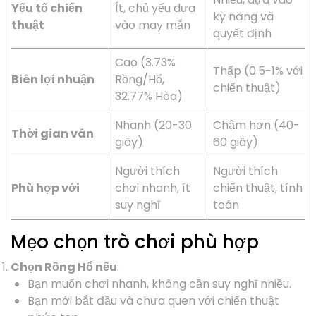
Yếu tố chiến
Ít, chủ yếu dựa
kỹ năng và
thuật
vào may mắn
quyết định
Cao (3.73%
Thấp (0.5-1% với
Biên lợi nhuận
Rồng/Hổ,
chiến thuật)
32.77% Hòa)
Nhanh (20-30
Chậm hơn (40-
Thời gian ván
giây)
60 giây)
Người thích
Người thích
Phù hợp với
chơi nhanh, ít
chiến thuật, tính
suy nghĩ
toán
Mẹo chọn trò chơi phù hợp
Chọn Rồng Hổ nếu
:
Bạn muốn chơi nhanh, không cần suy nghĩ nhiều.
Bạn mới bắt đầu và chưa quen với chiến thuật