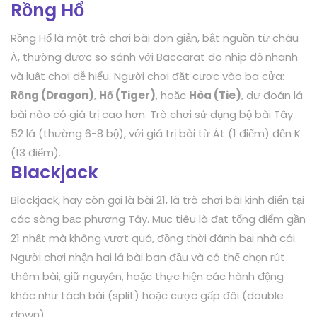
Rồng Hổ
Rồng Hổ là một trò chơi bài đơn giản, bắt nguồn từ châu
Á, thường được so sánh với Baccarat do nhịp độ nhanh
và luật chơi dễ hiểu. Người chơi đặt cược vào ba cửa:
Rồng (Dragon)
,
Hổ (Tiger)
, hoặc
Hòa (Tie)
, dự đoán lá
bài nào có giá trị cao hơn. Trò chơi sử dụng bộ bài Tây
52 lá (thường 6-8 bộ), với giá trị bài từ Át (1 điểm) đến K
(13 điểm).
Blackjack
Blackjack, hay còn gọi là bài 21, là trò chơi bài kinh điển tại
các sòng bạc phương Tây. Mục tiêu là đạt tổng điểm gần
21 nhất mà không vượt quá, đồng thời đánh bại nhà cái.
Người chơi nhận hai lá bài ban đầu và có thể chọn rút
thêm bài, giữ nguyên, hoặc thực hiện các hành động
khác như tách bài (split) hoặc cược gấp đôi (double
down).