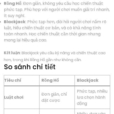
Rồng Hổ
: Đơn giản, không yêu cầu học chiến thuật
phức tạp. Phù hợp với người chơi muốn giải trí nhanh,
ít suy nghĩ.
Blackjack
: Phức tạp hơn, đòi hỏi người chơi nắm rõ
luật, hiểu chiến thuật cơ bản, và có khả năng tính
toán nhanh. Học chiến thuật cần thời gian nhưng
mang lại hiệu quả cao.
Kết luận
: Blackjack yêu cầu kỹ năng và chiến thuật cao
hơn, trong khi Rồng Hổ gần như không cần.
So sánh chi tiết
Tiêu chí
Rồng Hổ
Blackjack
Phức tạp, nhiều
Đơn giản, chỉ
Luật chơi
lựa chọn hành
đặt cược
động
Nhiều, dựa vào