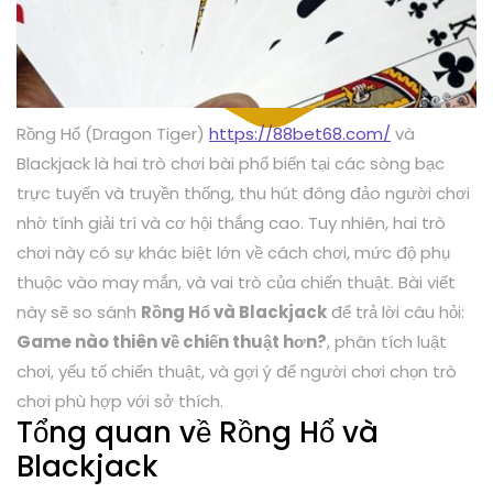
Rồng Hổ (Dragon Tiger)
https://88bet68.com/
và
Blackjack là hai trò chơi bài phổ biến tại các sòng bạc
trực tuyến và truyền thống, thu hút đông đảo người chơi
nhờ tính giải trí và cơ hội thắng cao. Tuy nhiên, hai trò
chơi này có sự khác biệt lớn về cách chơi, mức độ phụ
thuộc vào may mắn, và vai trò của chiến thuật. Bài viết
này sẽ so sánh
Rồng Hổ và Blackjack
để trả lời câu hỏi:
Game nào thiên về chiến thuật hơn?
, phân tích luật
chơi, yếu tố chiến thuật, và gợi ý để người chơi chọn trò
chơi phù hợp với sở thích.
Tổng quan về Rồng Hổ và
Blackjack