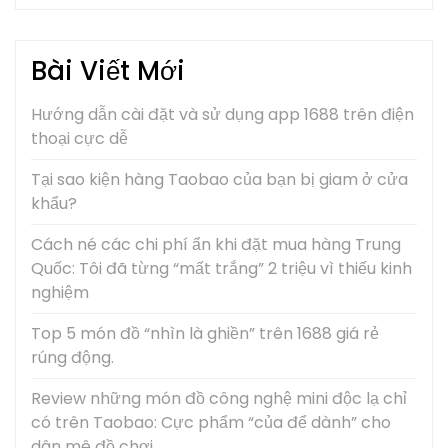
Bài Viết Mới
Hướng dẫn cài đặt và sử dụng app 1688 trên điện
thoại cực dễ
Tại sao kiện hàng Taobao của bạn bị giam ở cửa
khẩu?
Cách né các chi phí ẩn khi đặt mua hàng Trung
Quốc: Tôi đã từng “mất trắng” 2 triệu vì thiếu kinh
nghiệm
Top 5 món đồ “nhìn là ghiền” trên 1688 giá rẻ
rúng động.
Review những món đồ công nghệ mini độc lạ chỉ
có trên Taobao: Cực phẩm “của để dành” cho
dân mê đồ chơi