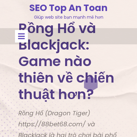
Skip
SEO Top An Toan
to
Giúp web site bạn mạnh mẽ hơn
content
Rồng Hổ và
Open
Menu
Blackjack:
Game nào
thiên về chiến
thuật hơn?
Rồng Hổ (Dragon Tiger)
https://88bet68.com/ và
Blackjack là hai trò chơi bài phổ