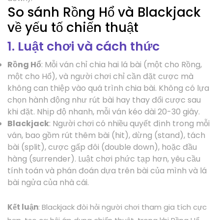
So sánh Rồng Hổ và Blackjack
về yếu tố chiến thuật
1. Luật chơi và cách thức
Rồng Hổ
: Mỗi ván chỉ chia hai lá bài (một cho Rồng,
một cho Hổ), và người chơi chỉ cần đặt cược mà
không can thiệp vào quá trình chia bài. Không có lựa
chọn hành động như rút bài hay thay đổi cược sau
khi đặt. Nhịp độ nhanh, mỗi ván kéo dài 20-30 giây.
Blackjack
: Người chơi có nhiều quyết định trong mỗi
ván, bao gồm rút thêm bài (hit), dừng (stand), tách
bài (split), cược gấp đôi (double down), hoặc đầu
hàng (surrender). Luật chơi phức tạp hơn, yêu cầu
tính toán và phán đoán dựa trên bài của mình và lá
bài ngửa của nhà cái.
Kết luận
: Blackjack đòi hỏi người chơi tham gia tích cực