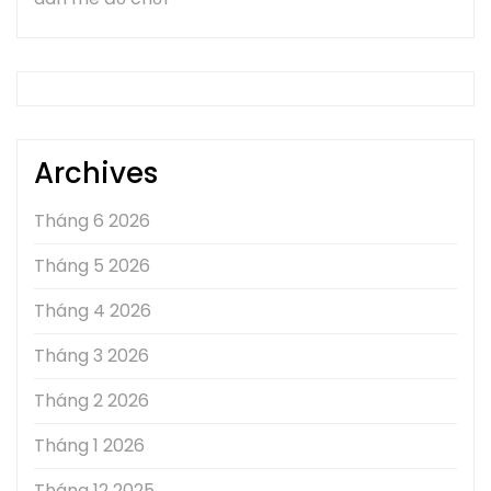
Archives
Tháng 6 2026
Tháng 5 2026
Tháng 4 2026
Tháng 3 2026
Tháng 2 2026
Tháng 1 2026
Tháng 12 2025