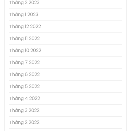
Tháng 2 2023
Tháng 1 2023
Tháng 12 2022
Tháng 11 2022
Tháng 10 2022
Tháng 7 2022
Tháng 6 2022
Tháng 5 2022
Tháng 4 2022
Tháng 3 2022
Tháng 2 2022