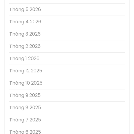
Tháng 5 2026
Tháng 4 2026
Tháng 3 2026
Tháng 2 2026
Tháng 1 2026
Tháng 12 2025
Tháng 10 2025
Tháng 9 2025
Tháng 8 2025
Tháng 7 2025
Tháng 6 2025