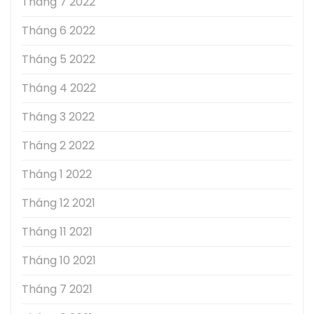
Tháng 7 2022
Tháng 6 2022
Tháng 5 2022
Tháng 4 2022
Tháng 3 2022
Tháng 2 2022
Tháng 1 2022
Tháng 12 2021
Tháng 11 2021
Tháng 10 2021
Tháng 7 2021