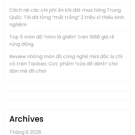
Cách né các chi phí ẩn khi đặt mua hàng Trung
Quốc: Tôi đã từng “mất trắng” 2 triệu vì thiếu kinh
nghiệm
Top 5 món đồ “nhìn là ghiền” trên 1688 giá rẻ
rúng động.
Review những món đồ công nghệ mini độc lạ chỉ
có trên Taobao: Cực phẩm “của để dành” cho
dân mê đồ chơi
Archives
Tháng 6 2026