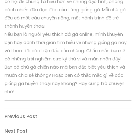
cơ hội để chúng ta hiểu hơn về những đặc tính, phong
cách chiến đấu độc đáo của từng giống gà. Mỗi chú gà
đều có một câu chuyện riêng, một hành trình để trở
thành huyền thoại.
Nếu bạn là người yêu thích đá gà online, mình khuyên
bạn hãy dành thời gian tìm hiểu về những giống gà này
và theo dõi các trận đấu của chúng. Chắc chắn bạn sẽ
có những trải nghiệm cực kỳ thú vị và mãn nhãn đấy!
Bạn có chú gà chiến nào mà bạn đặc biệt yêu thích và
muốn chia sẻ không? Hoặc bạn có thắc mắc gì về các
giống gà huyền thoại này không? Hãy cùng trò chuyện
nhé!
Điều
Previous
Previous Post
Post
hướng
Next
Next Post