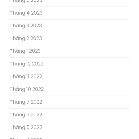
Tháng 5 2023
Tháng 4 2023
Tháng 3 2023
Tháng 2 2023
Tháng 1 2023
Tháng 12 2022
Tháng 11 2022
Tháng 10 2022
Tháng 7 2022
Tháng 6 2022
Tháng 5 2022