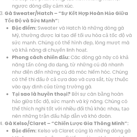
ngược dòng đầy cảm xúc.
Gà Sweater/Hatch – “Sự Kết Hợp Hoàn Hảo Giữa
Tốc Độ và Sức Mạnh”:
Đặc điểm:
Sweater và Hatch là những dòng gà
Mỹ, thường được lai tạo để tối ưu hóa cả tốc độ và
sức mạnh. Chúng có thể hình đẹp, lông mượt mà
và khả năng di chuyển linh hoạt.
Phong cách chiến đấu:
Các dòng gà này có khả
năng tấn công đa dạng, từ những cú đá nhanh
như điện đến những cú đá móc hiểm hóc. Chúng
có thể thi đấu ở cả cựa dao và cựa sắt, tùy thuộc
vào quy định của từng trường gà.
Tại sao là huyền thoại?
Bởi sự cân bằng hoàn
hảo giữa tốc độ, sức mạnh và kỹ năng. Chúng có
thể thích nghi tốt với nhiều đối thủ khác nhau, tạo
nên những trận đấu hấp dẫn và khó đoán.
Gà Kelso/Claret – “Chiến Lược Gia Thông Minh”:
Đặc điểm:
Kelso và Claret cũng là những dòng gà