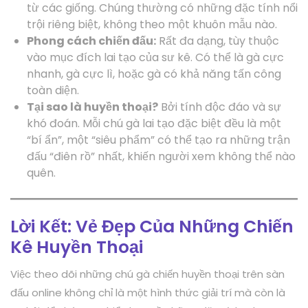
từ các giống. Chúng thường có những đặc tính nổi
trội riêng biệt, không theo một khuôn mẫu nào.
Phong cách chiến đấu:
Rất đa dạng, tùy thuộc
vào mục đích lai tạo của sư kê. Có thể là gà cực
nhanh, gà cực lì, hoặc gà có khả năng tấn công
toàn diện.
Tại sao là huyền thoại?
Bởi tính độc đáo và sự
khó đoán. Mỗi chú gà lai tạo đặc biệt đều là một
“bí ẩn”, một “siêu phẩm” có thể tạo ra những trận
đấu “điên rồ” nhất, khiến người xem không thể nào
quên.
Lời Kết: Vẻ Đẹp Của Những Chiến
Kê Huyền Thoại
Việc theo dõi những chú gà chiến huyền thoại trên sàn
đấu online không chỉ là một hình thức giải trí mà còn là