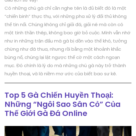
Có những chú gà chỉ cần nghe tên là đủ biết đó là một
“chiến binh” thực thụ, với những pha xử lý đối thủ không
thể tin nổi. Chúng không chỉ giỏi đá, giỏi né mà còn có
một tinh thần thép, không bao giờ bỏ cuộc. Mình vẫn nhớ
như in những trận đấu mà gà bị dồn vào thế khó, tưởng
chừng như đã thua, nhưng rồi bằng một khoảnh khắc
bùng nổ, chúng lại lật ngược thế cờ một cách ngoạn
mục. Đó chính là lý do mà những chú gà này trở thành
huyền thoại, và là niềm mơ ước của biết bao sư kê.
Top 5 Gà Chiến Huyền Thoại:
Những “Ngôi Sao Sân Cỏ” Của
Thế Giới Gà Đá Online