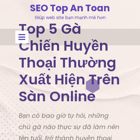
Skip
SEO Top An Toan
to
Giúp web site bạn mạnh mẽ hơn
content
Top 5 Gà
Open
Menu
Chiến Huyền
Thoại Thường
Xuất Hiện Trên
Sàn Online
Bạn có bao giờ tự hỏi, những
chú gà nào thực sự đã làm nên
tên tuổi, trở thành huyền thoại