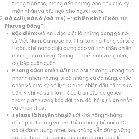
trong tích tắc, mang đến những pha đấu cực kỳ
mãn nhãn và bất ngờ cho người xem.
Gà Asil (Gà Nòi/Gà Tre) – “Chiến Binh Lì Đòn Từ
Phương Đông”:
Đặc điểm:
Gà Asil, đặc biệt là những dòng gà nòi
từ Việt Nam, Campuchia, Thái Lan, nổi tiếng với sức
lì đòn, khả năng chịu đựng cao và tinh thần chiến
đấu ngoan cường. Chúng có thể hình vững chãi,
cơ bắp cuồn cuộn.
Phong cách chiến đấu:
Gà Asil thường không quá
nhanh nhẹn nhưng lại có những cú đá nặng, chắc
chắn và cực kỳ có lực. Chúng chiến đấu bằng sức
bền, ý chí và sự lì lợm. Các trận đấu có gà Asil
tham gia thường kéo dài hơn, đòi hỏi sự kiên nhẫn
và chiến thuật.
Tại sao là huyền thoại?
Bởi khả năng “kháng
đòn” phi thường và tinh thần không bỏ cuộc. Dù
có bị đánh trúng nhiều lần, chúng vẫn đứng vững
và tiếp tục phản công, tạo nên những màn lội