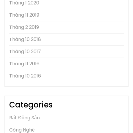
Tháng 1 2020
Tháng 11 2019
Tháng 2 2019
Tháng 10 2018
Tháng 10 2017
Tháng 11 2016
Tháng 10 2016
Categories
Bất Động Sản
Công Nghệ