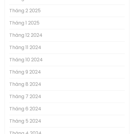
Tháng 2 2025
Tháng 1 2025
Tháng 12 2024
Tháng 11 2024
Tháng 10 2024
Tháng 9 2024
Tháng 8 2024
Tháng 7 2024
Tháng 6 2024
Tháng 5 2024
Tháng 4 2024