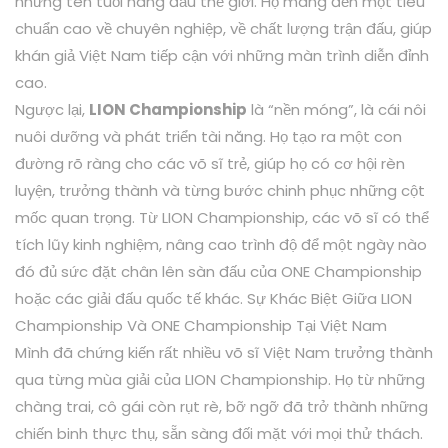
những tên tuổi hàng đầu thế giới. Họ mang đến một tiêu
chuẩn cao về chuyên nghiệp, về chất lượng trận đấu, giúp
khán giả Việt Nam tiếp cận với những màn trình diễn đỉnh
cao.
Ngược lại,
LION Championship
là “nền móng”, là cái nôi
nuôi dưỡng và phát triển tài năng. Họ tạo ra một con
đường rõ ràng cho các võ sĩ trẻ, giúp họ có cơ hội rèn
luyện, trưởng thành và từng bước chinh phục những cột
mốc quan trọng. Từ LION Championship, các võ sĩ có thể
tích lũy kinh nghiệm, nâng cao trình độ để một ngày nào
đó đủ sức đặt chân lên sàn đấu của ONE Championship
hoặc các giải đấu quốc tế khác. Sự Khác Biệt Giữa LION
Championship Và ONE Championship Tại Việt Nam
Mình đã chứng kiến rất nhiều võ sĩ Việt Nam trưởng thành
qua từng mùa giải của LION Championship. Họ từ những
chàng trai, cô gái còn rụt rè, bỡ ngỡ đã trở thành những
chiến binh thực thụ, sẵn sàng đối mặt với mọi thử thách.