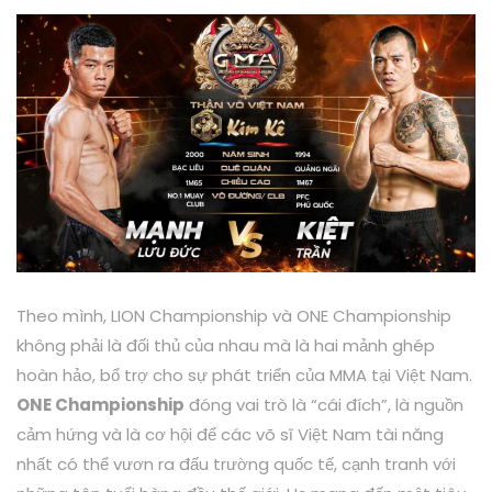
Theo mình, LION Championship và ONE Championship
không phải là đối thủ của nhau mà là hai mảnh ghép
hoàn hảo, bổ trợ cho sự phát triển của MMA tại Việt Nam.
ONE Championship
đóng vai trò là “cái đích”, là nguồn
cảm hứng và là cơ hội để các võ sĩ Việt Nam tài năng
nhất có thể vươn ra đấu trường quốc tế, cạnh tranh với