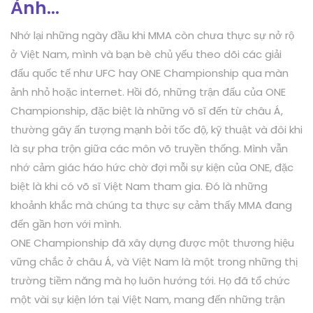
Ảnh…
Nhớ lại những ngày đầu khi MMA còn chưa thực sự nở rộ
ở Việt Nam, mình và bạn bè chủ yếu theo dõi các giải
đấu quốc tế như UFC hay ONE Championship qua màn
ảnh nhỏ hoặc internet. Hồi đó, những trận đấu của ONE
Championship, đặc biệt là những võ sĩ đến từ châu Á,
thường gây ấn tượng mạnh bởi tốc độ, kỹ thuật và đôi khi
là sự pha trộn giữa các môn võ truyền thống. Mình vẫn
nhớ cảm giác háo hức chờ đợi mỗi sự kiện của ONE, đặc
biệt là khi có võ sĩ Việt Nam tham gia. Đó là những
khoảnh khắc mà chúng ta thực sự cảm thấy MMA đang
đến gần hơn với mình.
ONE Championship đã xây dựng được một thương hiệu
vững chắc ở châu Á, và Việt Nam là một trong những thị
trường tiềm năng mà họ luôn hướng tới. Họ đã tổ chức
một vài sự kiện lớn tại Việt Nam, mang đến những trận