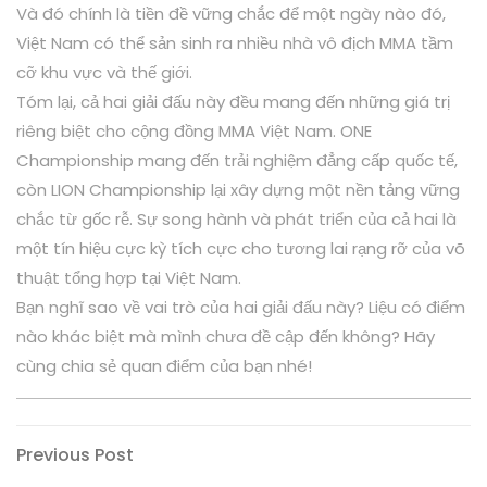
Và đó chính là tiền đề vững chắc để một ngày nào đó,
Việt Nam có thể sản sinh ra nhiều nhà vô địch MMA tầm
cỡ khu vực và thế giới.
Tóm lại, cả hai giải đấu này đều mang đến những giá trị
riêng biệt cho cộng đồng MMA Việt Nam. ONE
Championship mang đến trải nghiệm đẳng cấp quốc tế,
còn LION Championship lại xây dựng một nền tảng vững
chắc từ gốc rễ. Sự song hành và phát triển của cả hai là
một tín hiệu cực kỳ tích cực cho tương lai rạng rỡ của võ
thuật tổng hợp tại Việt Nam.
Bạn nghĩ sao về vai trò của hai giải đấu này? Liệu có điểm
nào khác biệt mà mình chưa đề cập đến không? Hãy
cùng chia sẻ quan điểm của bạn nhé!
Điều
Previous
Previous Post
Post