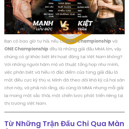
Bạn có bao giờ tự hỏi, nếu cả
LION Championship
và
ONE Championship
đều là những giải đấu MMA lớn, vậy
chúng có gì khác biệt khi hoạt động tại Việt Nam không?
Với những người hâm mộ võ thuật tổng hợp như mình,
việc phân biệt và hiểu rõ đặc điểm của từng giải đấu là
một điều cực kỳ thú vị. Mình đã theo dõi khá kỹ cả hai sân
chơi này, và phải nói rằng, dù cùng là MMA nhưng mỗi giải
lại mang một sắc thái, một chiến lược phát triển riêng tại
thị trường Việt Nam.
Từ Những Trận Đấu Chỉ Qua Màn