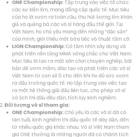
ONE Championship:
Tập trung vào việc tổ chức
các sự kiện lớn, mang đẳng cấp quốc tế. Mục tiêu
của họ là vươn ra toàn cầu, thu hút lượng lớn khán
giả và quảng bá các võ sĩ hàng đầu thế giới. Tại
Việt Nam, họ chủ yếu mang đến những “đặc sản”
của mình, giới thiệu một bữa tiệc võ thuật tầm cỡ.
LION Championship:
Có tầm nhìn xây dựng và
phát triển nền tảng MMA vững chắc cho Việt Nam.
Mục tiêu là tạo ra một sân chơi chuyên nghiệp, bài
bản để ươm mầm, đào tạo và phát triển các võ sĩ
Việt Nam từ con số 0 cho đến khi họ đủ sức vươn
ra đấu trường quốc tế. Họ tập trung vào việc tạo
ra một hệ thống giải đấu liên tục, cho phép võ sĩ
có lịch thi đấu đều đặn, tích lũy kinh nghiệm.
Đối tượng võ sĩ tham gia:
ONE Championship:
Chủ yếu là các võ sĩ đã có
tên tuổi, kinh nghiệm thi đấu quốc tế dày dặn, đến
từ nhiều quốc gia khác nhau. Võ sĩ Việt Nam tham
gia ONE thường là những người đã có thành tích