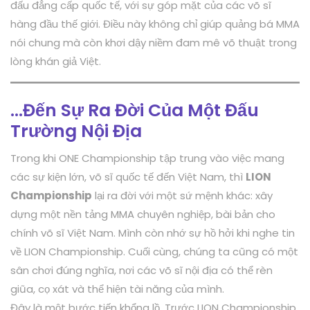
đấu đẳng cấp quốc tế, với sự góp mặt của các võ sĩ
hàng đầu thế giới. Điều này không chỉ giúp quảng bá MMA
nói chung mà còn khơi dậy niềm đam mê võ thuật trong
lòng khán giả Việt.
…Đến Sự Ra Đời Của Một Đấu
Trường Nội Địa
Trong khi ONE Championship tập trung vào việc mang
các sự kiện lớn, võ sĩ quốc tế đến Việt Nam, thì
LION
Championship
lại ra đời với một sứ mệnh khác: xây
dựng một nền tảng MMA chuyên nghiệp, bài bản cho
chính võ sĩ Việt Nam. Mình còn nhớ sự hồ hởi khi nghe tin
về LION Championship. Cuối cùng, chúng ta cũng có một
sân chơi đúng nghĩa, nơi các võ sĩ nội địa có thể rèn
giũa, cọ xát và thể hiện tài năng của mình.
Đây là một bước tiến khổng lồ. Trước LION Championship,