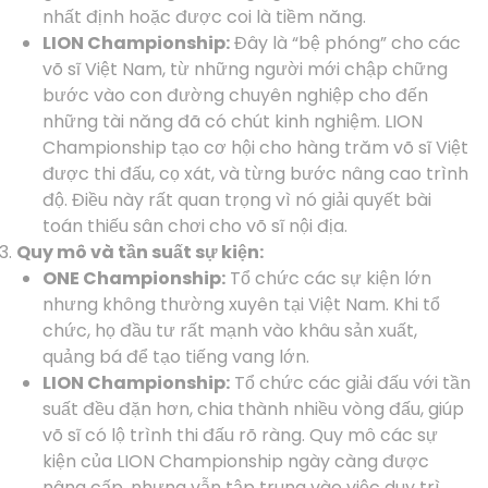
nhất định hoặc được coi là tiềm năng.
LION Championship:
Đây là “bệ phóng” cho các
võ sĩ Việt Nam, từ những người mới chập chững
bước vào con đường chuyên nghiệp cho đến
những tài năng đã có chút kinh nghiệm. LION
Championship tạo cơ hội cho hàng trăm võ sĩ Việt
được thi đấu, cọ xát, và từng bước nâng cao trình
độ. Điều này rất quan trọng vì nó giải quyết bài
toán thiếu sân chơi cho võ sĩ nội địa.
Quy mô và tần suất sự kiện:
ONE Championship:
Tổ chức các sự kiện lớn
nhưng không thường xuyên tại Việt Nam. Khi tổ
chức, họ đầu tư rất mạnh vào khâu sản xuất,
quảng bá để tạo tiếng vang lớn.
LION Championship:
Tổ chức các giải đấu với tần
suất đều đặn hơn, chia thành nhiều vòng đấu, giúp
võ sĩ có lộ trình thi đấu rõ ràng. Quy mô các sự
kiện của LION Championship ngày càng được
nâng cấp, nhưng vẫn tập trung vào việc duy trì