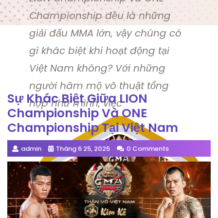
Championship đều là những
giải đấu MMA lớn, vậy chúng có
gì khác biệt khi hoạt động tại
Việt Nam không? Với những
người hâm mộ võ thuật tổng
Sự Khác Biệt Giữa LION
hợp như mình, việc
Championship Và ONE
Championship Tại Việt Nam
admin
Tháng 6 25, 2025
0 Comments