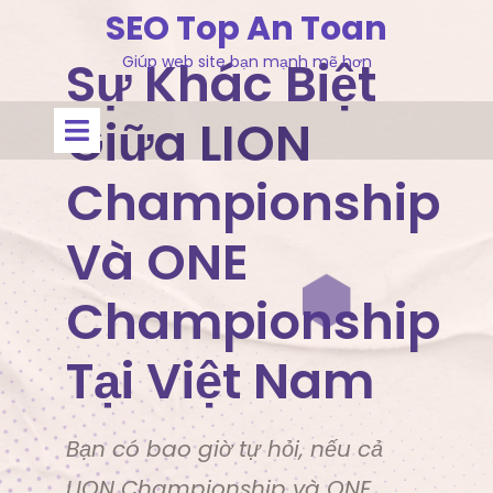
Skip
SEO Top An Toan
to
Sự Khác Biệt
Giúp web site bạn mạnh mẽ hơn
content
Open
Giữa LION
Menu
Championship
Và ONE
Championship
Tại Việt Nam
Bạn có bao giờ tự hỏi, nếu cả
LION Championship và ONE