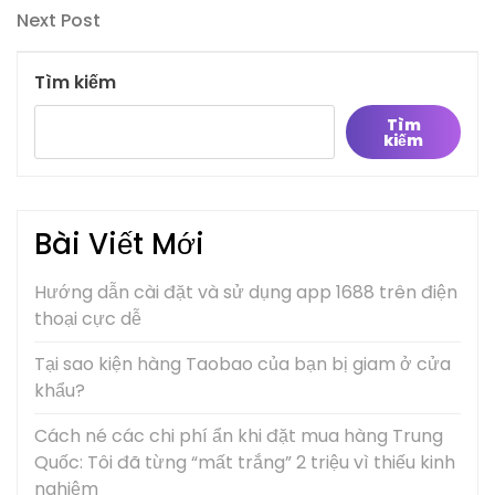
hướng
Next
Next Post
bài
Post
viết
Tìm kiếm
Tìm
kiếm
Bài Viết Mới
Hướng dẫn cài đặt và sử dụng app 1688 trên điện
thoại cực dễ
Tại sao kiện hàng Taobao của bạn bị giam ở cửa
khẩu?
Cách né các chi phí ẩn khi đặt mua hàng Trung
Quốc: Tôi đã từng “mất trắng” 2 triệu vì thiếu kinh
nghiệm