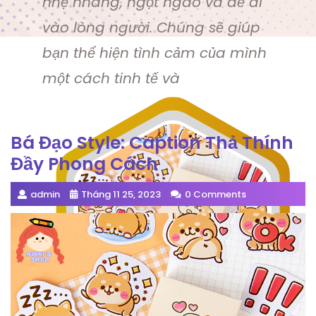
nhẹ nhàng, ngọt ngào và dễ đi
vào lòng người. Chúng sẽ giúp
bạn thể hiện tình cảm của mình
một cách tinh tế và
Bá Đạo Style: Caption Thả Thính
Đầy Phong Cách
admin
Tháng 11 25, 2023
0 Comments