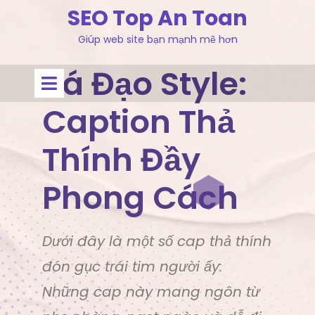
Skip
SEO Top An Toan
to
Giúp web site bạn mạnh mẽ hơn
content
Bá Đạo Style:
Open
Menu
Caption Thả
Thính Đầy
Phong Cách
Dưới đây là một số cap thả thính
đón gục trái tim người ấy:
Những cap này mang ngôn từ