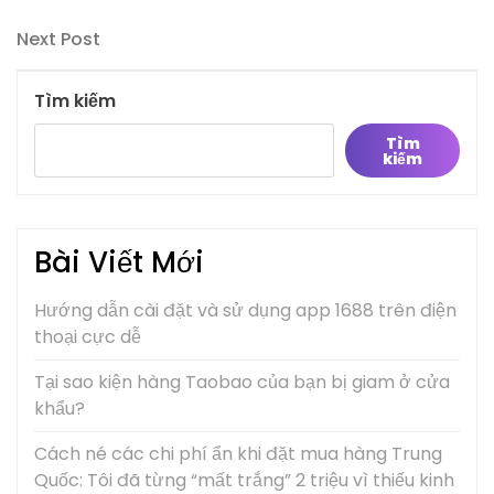
Post
hướng
Next
Next Post
bài
Post
viết
Tìm kiếm
Tìm
kiếm
Bài Viết Mới
Hướng dẫn cài đặt và sử dụng app 1688 trên điện
thoại cực dễ
Tại sao kiện hàng Taobao của bạn bị giam ở cửa
khẩu?
Cách né các chi phí ẩn khi đặt mua hàng Trung
Quốc: Tôi đã từng “mất trắng” 2 triệu vì thiếu kinh