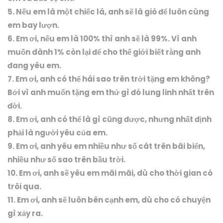
5. Nếu em là một chiếc lá, anh sẽ là gió để luôn cùng
em bay lượn.
6. Em ơi, nếu em là 100% thì anh sẽ là 99%. Vì anh
muốn dành 1% còn lại để cho thế giới biết rằng anh
đang yêu em.
7. Em ơi, anh có thể hái sao trên trời tặng em không?
Bởi vì anh muốn tặng em thứ gì đó lung linh nhất trên
đời.
8. Em ơi, anh có thể là gì cũng được, nhưng nhất định
phải là người yêu của em.
9. Em ơi, anh yêu em nhiều như số cát trên bãi biển,
nhiều như số sao trên bầu trời.
10. Em ơi, anh sẽ yêu em mãi mãi, dù cho thời gian có
trôi qua.
11. Em ơi, anh sẽ luôn bên cạnh em, dù cho có chuyện
gì xảy ra.