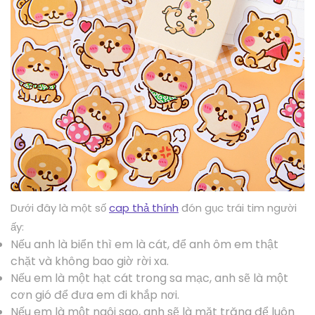
Dưới đây là một số
cap thả thính
đón gục trái tim người
ấy:
Nếu anh là biển thì em là cát, để anh ôm em thật
chặt và không bao giờ rời xa.
Nếu em là một hạt cát trong sa mạc, anh sẽ là một
cơn gió để đưa em đi khắp nơi.
Nếu em là một ngôi sao, anh sẽ là mặt trăng để luôn