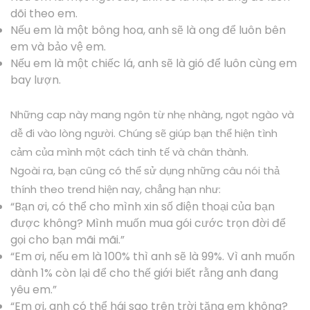
dõi theo em.
Nếu em là một bông hoa, anh sẽ là ong để luôn bên
em và bảo vệ em.
Nếu em là một chiếc lá, anh sẽ là gió để luôn cùng em
bay lượn.
Những cap này mang ngôn từ nhẹ nhàng, ngọt ngào và
dễ đi vào lòng người. Chúng sẽ giúp bạn thể hiện tình
cảm của mình một cách tinh tế và chân thành.
Ngoài ra, bạn cũng có thể sử dụng những câu nói thả
thính theo trend hiện nay, chẳng hạn như:
“Bạn ơi, có thể cho mình xin số điện thoại của bạn
được không? Mình muốn mua gói cước trọn đời để
gọi cho bạn mãi mãi.”
“Em ơi, nếu em là 100% thì anh sẽ là 99%. Vì anh muốn
dành 1% còn lại để cho thế giới biết rằng anh đang
yêu em.”
“Em ơi, anh có thể hái sao trên trời tặng em không?