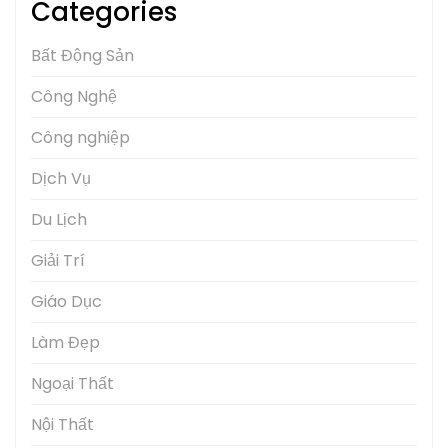
Categories
Bất Động Sản
Công Nghệ
Công nghiệp
Dịch Vụ
Du Lịch
Giải Trí
Giáo Dục
Làm Đẹp
Ngoại Thất
Nội Thất