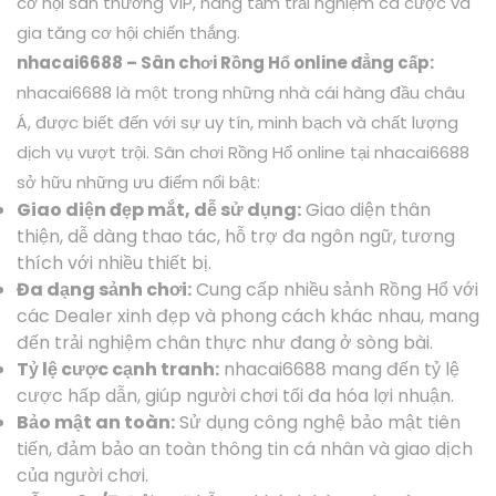
cơ hội săn thưởng VIP, nâng tầm trải nghiệm cá cược và
gia tăng cơ hội chiến thắng.
nhacai6688 – Sân chơi Rồng Hổ online đẳng cấp:
nhacai6688 là một trong những nhà cái hàng đầu châu
Á, được biết đến với sự uy tín, minh bạch và chất lượng
dịch vụ vượt trội. Sân chơi Rồng Hổ online tại nhacai6688
sở hữu những ưu điểm nổi bật:
Giao diện đẹp mắt, dễ sử dụng:
Giao diện thân
thiện, dễ dàng thao tác, hỗ trợ đa ngôn ngữ, tương
thích với nhiều thiết bị.
Đa dạng sảnh chơi:
Cung cấp nhiều sảnh Rồng Hổ với
các Dealer xinh đẹp và phong cách khác nhau, mang
đến trải nghiệm chân thực như đang ở sòng bài.
Tỷ lệ cược cạnh tranh:
nhacai6688 mang đến tỷ lệ
cược hấp dẫn, giúp người chơi tối đa hóa lợi nhuận.
Bảo mật an toàn:
Sử dụng công nghệ bảo mật tiên
tiến, đảm bảo an toàn thông tin cá nhân và giao dịch
của người chơi.