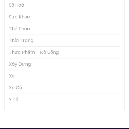
Số Hoá
Sức Khỏe
Thể Thao
Thời Trang
Thực Phẩm – Đồ Uống
Xây Dựng
Xe
Xe Cộ
Y Tế