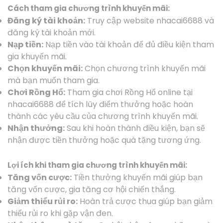
Cách tham gia chương trình khuyến mãi:
Đăng ký tài khoản:
Truy cập website nhacai6688 và
đăng ký tài khoản mới.
Nạp tiền:
Nạp tiền vào tài khoản để đủ điều kiện tham
gia khuyến mãi.
Chọn khuyến mãi:
Chọn chương trình khuyến mãi
mà bạn muốn tham gia.
Chơi Rồng Hổ:
Tham gia chơi Rồng Hổ online tại
nhacai6688 để tích lũy điểm thưởng hoặc hoàn
thành các yêu cầu của chương trình khuyến mãi.
Nhận thưởng:
Sau khi hoàn thành điều kiện, bạn sẽ
nhận được tiền thưởng hoặc quà tặng tương ứng.
Lợi ích khi tham gia chương trình khuyến mãi:
Tăng vốn cược:
Tiền thưởng khuyến mãi giúp bạn
tăng vốn cược, gia tăng cơ hội chiến thắng.
Giảm thiểu rủi ro:
Hoàn trả cược thua giúp bạn giảm
thiểu rủi ro khi gặp vận đen.