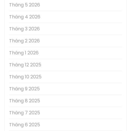
Tháng 5 2026
Tháng 4 2026
Tháng 3 2026
Tháng 2 2026
Tháng 1 2026
Tháng 12 2025
Tháng 10 2025
Tháng 9 2025
Tháng 8 2025
Tháng 7 2025
Tháng 6 2025