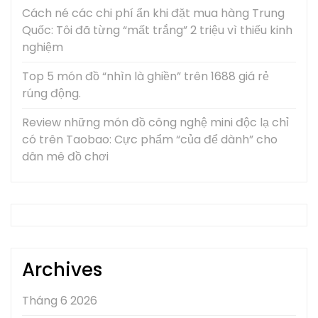
Cách né các chi phí ẩn khi đặt mua hàng Trung
Quốc: Tôi đã từng “mất trắng” 2 triệu vì thiếu kinh
nghiệm
Top 5 món đồ “nhìn là ghiền” trên 1688 giá rẻ
rúng động.
Review những món đồ công nghệ mini độc lạ chỉ
có trên Taobao: Cực phẩm “của để dành” cho
dân mê đồ chơi
Archives
Tháng 6 2026