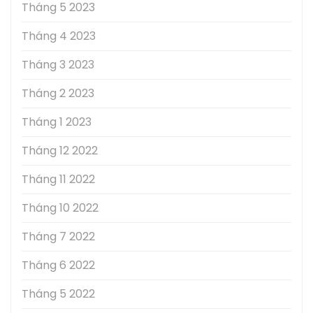
Tháng 5 2023
Tháng 4 2023
Tháng 3 2023
Tháng 2 2023
Tháng 1 2023
Tháng 12 2022
Tháng 11 2022
Tháng 10 2022
Tháng 7 2022
Tháng 6 2022
Tháng 5 2022