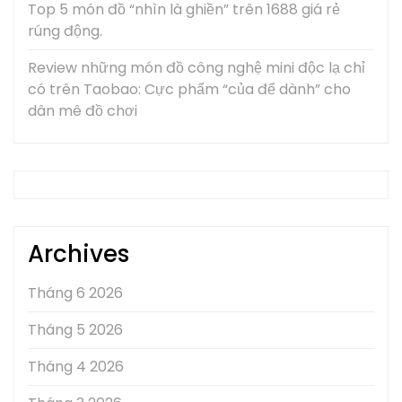
Top 5 món đồ “nhìn là ghiền” trên 1688 giá rẻ
rúng động.
Review những món đồ công nghệ mini độc lạ chỉ
có trên Taobao: Cực phẩm “của để dành” cho
dân mê đồ chơi
Archives
Tháng 6 2026
Tháng 5 2026
Tháng 4 2026