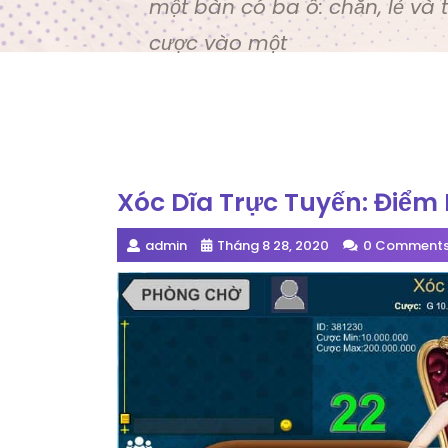
một bàn có ba ô: chẵn, lẻ và t
cược vào một
Xóc Dĩa Trực Tuyến: Điểm
admin
Tháng 8 28, 2020
0 Comment