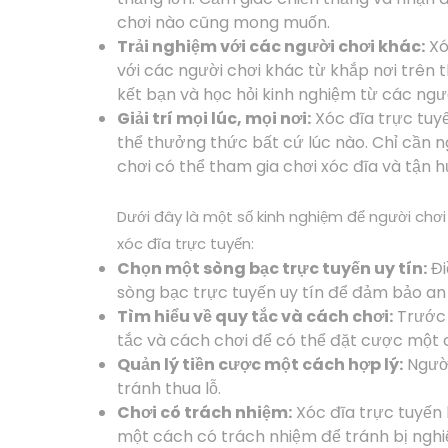
chơi nào cũng mong muốn.
Trải nghiệm với các người chơi khác:
Xó
với các người chơi khác từ khắp nơi trên th
kết bạn và học hỏi kinh nghiệm từ các ngư
Giải trí mọi lúc, mọi nơi:
Xóc đĩa trực tuyế
thể thưởng thức bất cứ lúc nào. Chỉ cần n
chơi có thể tham gia chơi xóc đĩa và tận hư
Dưới đây là một số kinh nghiệm để người chơi
xóc đĩa trực tuyến:
Chọn một sòng bạc trực tuyến uy tín:
Đi
sòng bạc trực tuyến uy tín để đảm bảo an 
Tìm hiểu về quy tắc và cách chơi:
Trước 
tắc và cách chơi để có thể đặt cược một 
Quản lý tiền cược một cách hợp lý:
Người
tránh thua lỗ.
Chơi có trách nhiệm:
Xóc đĩa trực tuyến l
một cách có trách nhiệm để tránh bị nghi