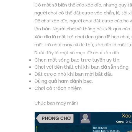
Có một số biến thể của xóc dĩa, nhưng quy tắ
người chơi có thể đặt cược vào chẵn, lẻ, tài x
Để chơi xóc dĩa, người chơi đặt cược của họ 
lên bàn. Người chơi sẽ thắng nếu kết quả của 
Xóc dĩa là một trò chơi đơn giản để học chơi,
một trò chơi may rủi để thử, xóc dĩa là một lự
Dưới đây là một số mẹo để chơi xóc dĩa:
Chọn một sòng bạc trực tuyến uy tín.
Chơi với tiền thật chỉ khi bạn đã sẵn sàng.
Đặt cược nhỏ khi bạn mới bắt đầu.
Đừng quá ham đánh bạc.
Chơi có trách nhiệm.
Chúc bạn may mắn!