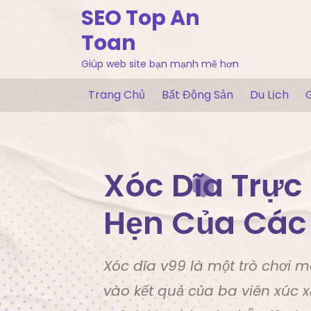
Skip
SEO Top An
to
Toan
content
Giúp web site bạn mạnh mẽ hơn
Trang Chủ
Bất Động Sản
Du Lịch
G
Xóc Dĩa Trực
Hẹn Của Các
Xóc dĩa v99 là một trò chơi ma
vào kết quả của ba viên xúc x