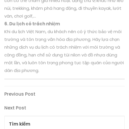
còn có thể tham gia nhiều hoạt động thú vị khác như leo
núi, trekking, khám phá hang động, đi thuyền kayak, lướt
ván, chơi golf,…
6. Du lịch có trách nhiệm
Khi du lịch Việt Nam, du khách nên có ý thức bảo vệ môi
trường và tôn trọng văn hóa địa phương. Hãy lựa chọn
những dịch vụ du lịch có trách nhiệm với môi trường và
cộng đồng, hạn chế sử dụng túi nilon và đồ nhựa dùng
một lần, và luôn tôn trọng phong tục tập quán của người
dân địa phương.
Điều
Previous
Previous Post
Post
hướng
Next
Next Post
bài
Post
viết
Tìm kiếm