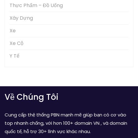
Thực Phẩm – Đồ Uống
Xây Dựng
Xe
Xe Cộ
Y Tế
Về Chúng Tôi
Cung cấp thệ thống PBN mạnh mẽ giúp bạn có cơ vào
top nhanh chống, với hơn 100+ domain VN , và domain
quốc tế, hỗ trợ 30+ lĩnh vực khác nhau.