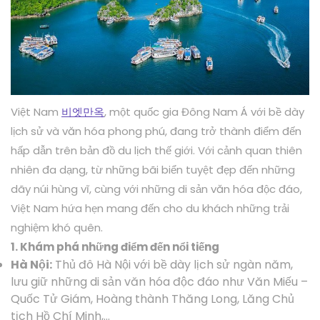
Việt Nam
비엣만옥
, một quốc gia Đông Nam Á với bề dày
lịch sử và văn hóa phong phú, đang trở thành điểm đến
hấp dẫn trên bản đồ du lịch thế giới. Với cảnh quan thiên
nhiên đa dạng, từ những bãi biển tuyệt đẹp đến những
dãy núi hùng vĩ, cùng với những di sản văn hóa độc đáo,
Việt Nam hứa hẹn mang đến cho du khách những trải
nghiệm khó quên.
1. Khám phá những điểm đến nổi tiếng
Hà Nội:
Thủ đô Hà Nội với bề dày lịch sử ngàn năm,
lưu giữ những di sản văn hóa độc đáo như Văn Miếu –
Quốc Tử Giám, Hoàng thành Thăng Long, Lăng Chủ
tịch Hồ Chí Minh,…