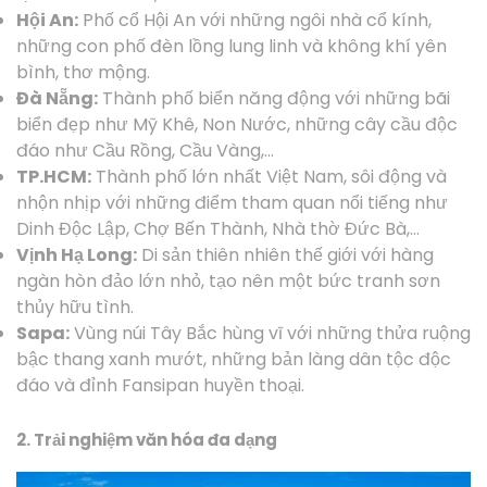
Hội An:
Phố cổ Hội An với những ngôi nhà cổ kính,
những con phố đèn lồng lung linh và không khí yên
bình, thơ mộng.
Đà Nẵng:
Thành phố biển năng động với những bãi
biển đẹp như Mỹ Khê, Non Nước, những cây cầu độc
đáo như Cầu Rồng, Cầu Vàng,…
TP.HCM:
Thành phố lớn nhất Việt Nam, sôi động và
nhộn nhịp với những điểm tham quan nổi tiếng như
Dinh Độc Lập, Chợ Bến Thành, Nhà thờ Đức Bà,…
Vịnh Hạ Long:
Di sản thiên nhiên thế giới với hàng
ngàn hòn đảo lớn nhỏ, tạo nên một bức tranh sơn
thủy hữu tình.
Sapa:
Vùng núi Tây Bắc hùng vĩ với những thửa ruộng
bậc thang xanh mướt, những bản làng dân tộc độc
đáo và đỉnh Fansipan huyền thoại.
2. Trải nghiệm văn hóa đa dạng