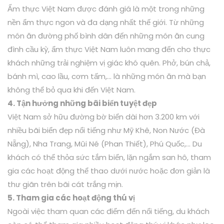
Ẩm thực Việt Nam được đánh giá là một trong những
nền ẩm thực ngon và đa dạng nhất thế giới. Từ những
món ăn đường phố bình dân đến những món ăn cung
đình cầu kỳ, ẩm thực Việt Nam luôn mang đến cho thực
khách những trải nghiệm vị giác khó quên. Phở, bún chả,
bánh mì, cao lầu, cơm tấm,… là những món ăn mà bạn
không thể bỏ qua khi đến Việt Nam.
4. Tận hưởng những bãi biển tuyệt đẹp
Việt Nam sở hữu đường bờ biển dài hơn 3.200 km với
nhiều bãi biển đẹp nổi tiếng như Mỹ Khê, Non Nước (Đà
Nẵng), Nha Trang, Mũi Né (Phan Thiết), Phú Quốc,… Du
khách có thể thỏa sức tắm biển, lặn ngắm san hô, tham
gia các hoạt động thể thao dưới nước hoặc đơn giản là
thư giãn trên bãi cát trắng mịn.
5. Tham gia các hoạt động thú vị
Ngoài việc tham quan các điểm đến nổi tiếng, du khách