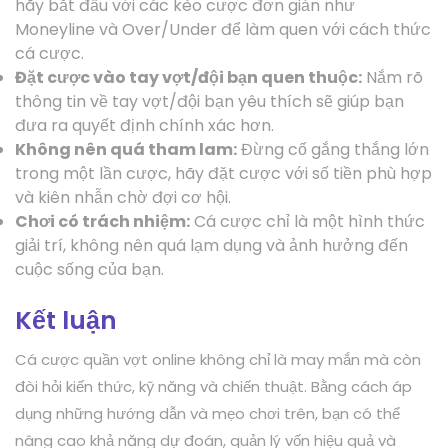
hãy bắt đầu với các kèo cược đơn giản như
Moneyline và Over/Under để làm quen với cách thức
cá cược.
Đặt cược vào tay vợt/đội bạn quen thuộc:
Nắm rõ
thông tin về tay vợt/đội bạn yêu thích sẽ giúp bạn
đưa ra quyết định chính xác hơn.
Không nên quá tham lam:
Đừng cố gắng thắng lớn
trong một lần cược, hãy đặt cược với số tiền phù hợp
và kiên nhẫn chờ đợi cơ hội.
Chơi có trách nhiệm:
Cá cược chỉ là một hình thức
giải trí, không nên quá lạm dụng và ảnh hưởng đến
cuộc sống của bạn.
Kết luận
Cá cược quần vợt online không chỉ là may mắn mà còn
đòi hỏi kiến thức, kỹ năng và chiến thuật. Bằng cách áp
dụng những hướng dẫn và mẹo chơi trên, bạn có thể
nâng cao khả năng dự đoán, quản lý vốn hiệu quả và