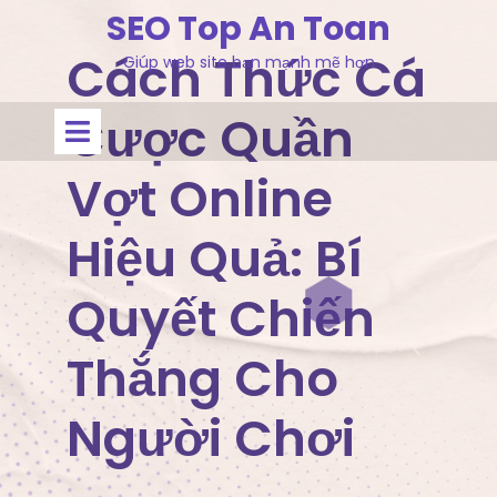
Skip
SEO Top An Toan
to
Cách Thức Cá
Giúp web site bạn mạnh mẽ hơn
content
Cược Quần
Open
Menu
Vợt Online
Hiệu Quả: Bí
Quyết Chiến
Thắng Cho
Người Chơi