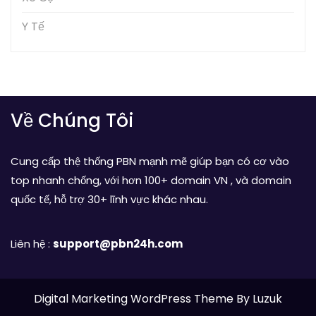
Y Tế
Về Chúng Tôi
Cung cấp thệ thống PBN mạnh mẽ giúp bạn có cơ vào
top nhanh chống, với hơn 100+ domain VN , và domain
quốc tế, hỗ trợ 30+ lĩnh vực khác nhau.
Liên hệ :
support@pbn24h.com
Digital Marketing WordPress Theme By Luzuk