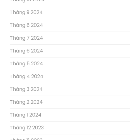
Tháng 9 2024
Tháng 8 2024
Tháng 7 2024
Tháng 6 2024
Tháng 5 2024
Tháng 4 2024
Tháng 3 2024
Tháng 2 2024
Tháng 1 2024
Tháng 12 2023