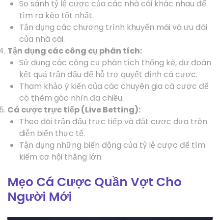
So sánh tỷ lệ cược của các nhà cái khác nhau để
tìm ra kèo tốt nhất.
Tận dụng các chương trình khuyến mãi và ưu đãi
của nhà cái.
Tận dụng các công cụ phân tích:
Sử dụng các công cụ phân tích thống kê, dự đoán
kết quả trận đấu để hỗ trợ quyết định cá cược.
Tham khảo ý kiến của các chuyên gia cá cược để
có thêm góc nhìn đa chiều.
Cá cược trực tiếp (Live Betting):
Theo dõi trận đấu trực tiếp và đặt cược dựa trên
diễn biến thực tế.
Tận dụng những biến động của tỷ lệ cược để tìm
kiếm cơ hội thắng lớn.
Mẹo Cá Cược Quần Vợt Cho
Người Mới