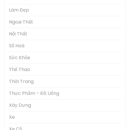
Làm Đẹp
Ngoại Thất
Nội Thất
Số Hoá
Sức Khỏe
Thể Thao
Thời Trang
Thực Phẩm – Đồ Uống
Xây Dựng
Xe
Xe Cộ