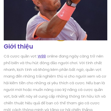
Giới thiệu
Cá cược quần vợt
W88
online đang ngày càng trở nên
phổ biến và thu hút đông đảo người chơi. Với tính chất
nhanh, kịch tính và không kém phần bất ngờ, quần vợt
mang đến những trải nghiệm thú vị cho người xem và cơ
hội kiếm tiền cho những ai yêu thích cá cược. Nếu bạn là
người mới hoặc muốn nâng cao kỹ năng cá cược quần
vợt, bài viết này sẽ cung cấp những thông tin hữu ích và
chiến thuật hiệu quả để bạn có thể tham gia cá cược
một cách thông minh và tăng cơ hội chiến thắng.