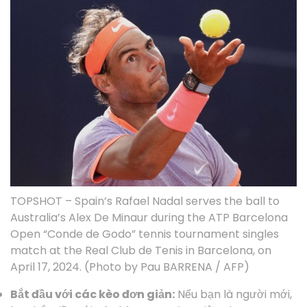
TOPSHOT – Spain’s Rafael Nadal serves the ball to
Australia’s Alex De Minaur during the ATP Barcelona
Open “Conde de Godo” tennis tournament singles
match at the Real Club de Tenis in Barcelona, on
April 17, 2024. (Photo by Pau BARRENA / AFP)
Bắt đầu với các kèo đơn giản:
Nếu bạn là người mới,