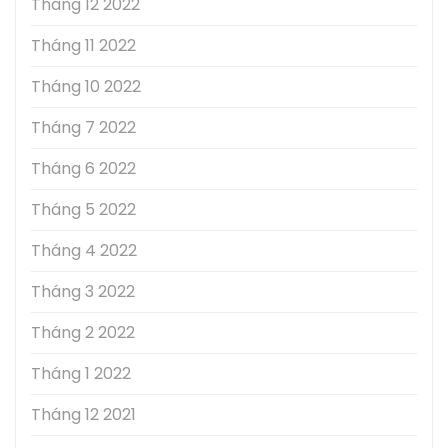
Tháng 12 2022
Tháng 11 2022
Tháng 10 2022
Tháng 7 2022
Tháng 6 2022
Tháng 5 2022
Tháng 4 2022
Tháng 3 2022
Tháng 2 2022
Tháng 1 2022
Tháng 12 2021