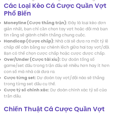
Các Loại Kèo Cá Cược Quần Vợt
Phổ Biến
Moneyline (Cược thắng trận):
Đây là loại kèo đơn
giản nhất, bạn chỉ cần chọn tay vợt hoặc đội mà bạn
tin rằng sẽ giành chiến thắng chung cuộc.
Handicap (Cược chấp):
Nhà cái sẽ đưa ra một tỷ lệ
chấp để cân bằng sự chênh lệch giữa hai tay vợt/đội.
Bạn có thể chọn cược chấp hoặc cược được chấp.
Over/Under (Cược tài xỉu):
Dự đoán tổng số
game/set đấu trong trận đấu sẽ nhiều hơn hay ít hơn
con số mà nhà cái đưa ra.
Cược từng set:
Dự đoán tay vợt/đội nào sẽ thắng
trong từng set đấu cụ thể.
Cược tỷ số chính xác:
Dự đoán chính xác tỷ số của
trận đấu.
Chiến Thuật Cá Cược Quần Vợt