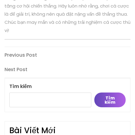
tăng cơ hội chiến thắng. Hãy luôn nhớ rằng, chơi cá cược
là để giải trí, không nên quá đặt nặng vấn đề thắng thua.
Chúc bạn may mắn và có những trải nghiệm cá cược thú
vị!
Điều
Previous
Previous Post
Post
hướng
Next
Next Post
bài
Post
viết
Tìm kiếm
Tìm
kiếm
Bài Viết Mới