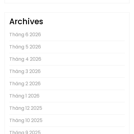
Archives
Tháng 6 2026
Tháng 5 2026
Tháng 4 2026
Tháng 3 2026
Tháng 2 2026
Tháng 1 2026
Tháng 12 2025
Tháng 10 2025
Tháng 9 2025