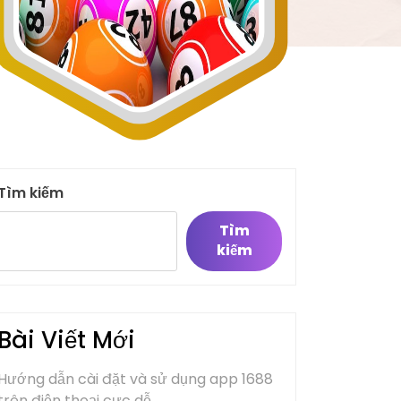
Tìm kiếm
Tìm
kiếm
Bài Viết Mới
Hướng dẫn cài đặt và sử dụng app 1688
trên điện thoại cực dễ