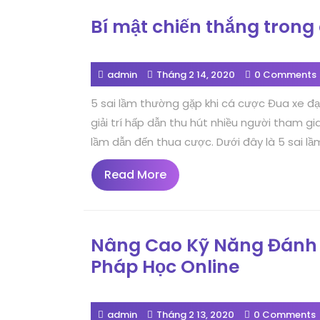
Bí mật chiến thắng trong
admin
Tháng 2 14, 2020
0 Comments
5 sai lầm thường gặp khi cá cược Đua xe đ
giải trí hấp dẫn thu hút nhiều người tham g
lầm dẫn đến thua cược. Dưới đây là 5 sai l
Read
Read More
More
Nâng Cao Kỹ Năng Đánh B
Pháp Học Online
admin
Tháng 2 13, 2020
0 Comments