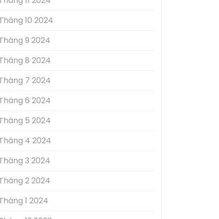
Tháng 11 2024
Tháng 10 2024
Tháng 9 2024
Tháng 8 2024
Tháng 7 2024
Tháng 6 2024
Tháng 5 2024
Tháng 4 2024
Tháng 3 2024
Tháng 2 2024
Tháng 1 2024