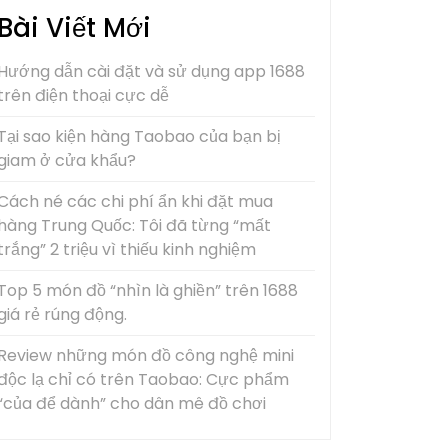
Bài Viết Mới
Hướng dẫn cài đặt và sử dụng app 1688
trên điện thoại cực dễ
Tại sao kiện hàng Taobao của bạn bị
giam ở cửa khẩu?
Cách né các chi phí ẩn khi đặt mua
hàng Trung Quốc: Tôi đã từng “mất
trắng” 2 triệu vì thiếu kinh nghiệm
Top 5 món đồ “nhìn là ghiền” trên 1688
giá rẻ rúng động.
Review những món đồ công nghệ mini
độc lạ chỉ có trên Taobao: Cực phẩm
“của để dành” cho dân mê đồ chơi