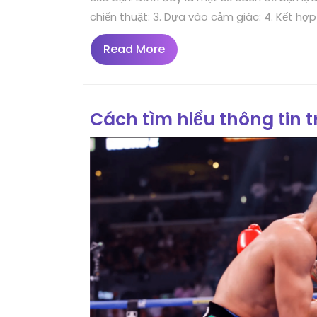
chiến thuật: 3. Dựa vào cảm giác: 4. Kết hợ
Read
Read More
More
Cách tìm hiểu thông tin 