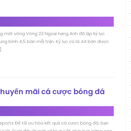
ng một vòng Vòng 23 Ngoại hạng Anh đã lập kỷ lục
ung bình 4,5 bàn mỗi trận. Kỷ lục cũ là 44 bàn được
]
khuyến mãi cá cược bóng đá
sports Để tối ưu hóa kết quả cá cược bóng đá, bạn
 luật. Dưới đây là một số bí quyết giúp bạn nâng cao