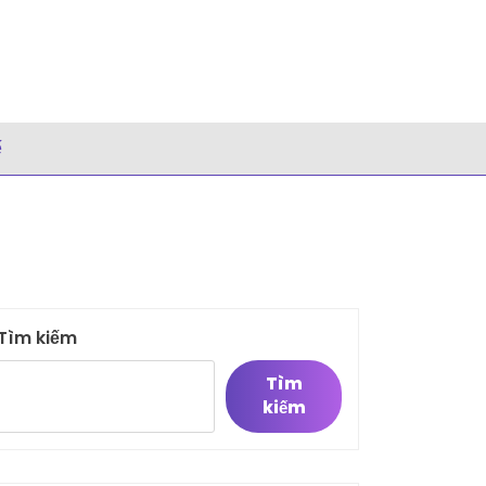
ế
Tìm kiếm
Tìm
kiếm