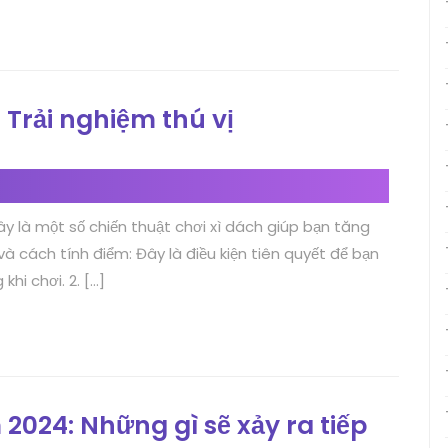
 Trải nghiệm thú vị
ây là một số chiến thuật chơi xì dách giúp bạn tăng
và cách tính điểm: Đây là điều kiện tiên quyết để bạn
hi chơi. 2. […]
024: Những gì sẽ xảy ra tiếp