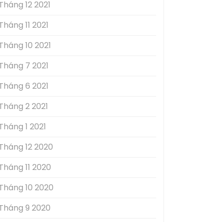
Tháng 12 2021
Tháng 11 2021
Tháng 10 2021
Tháng 7 2021
Tháng 6 2021
Tháng 2 2021
Tháng 1 2021
Tháng 12 2020
Tháng 11 2020
Tháng 10 2020
Tháng 9 2020