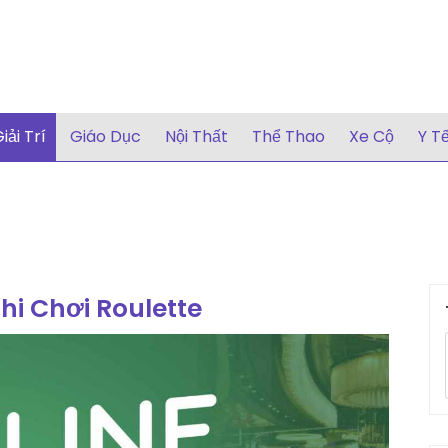
iải Trí
Giáo Dục
Nội Thất
Thể Thao
Xe Cộ
Y T
i Chơi Roulette