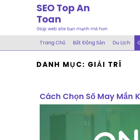
Skip
SEO Top An
to
Toan
content
Giúp web site bạn mạnh mẽ hơn
Trang Chủ
Bất Động Sản
Du Lịch
G
DANH MỤC:
GIẢI TRÍ
Cách Chọn Số May Mắn Kh